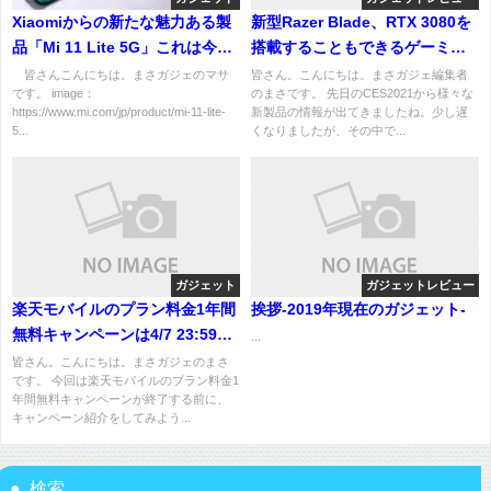
Xiaomiからの新たな魅力ある製
新型Razer Blade、RTX 3080を
品「Mi 11 Lite 5G」これは今季
搭載することもできるゲーミン
最高のミドルスマートフォンだ
グラップトップが登場
皆さんこんにちは。まさガジェのマサ
皆さん。こんにちは。まさガジェ編集者
です。 image：
のまさです。 先日のCES2021から様々な
https://www.mi.com/jp/product/mi-11-lite-
新製品の情報が出てきましたね。少し遅
5...
くなりましたが、その中で...
ガジェット
ガジェットレビュー
楽天モバイルのプラン料金1年間
挨拶-2019年現在のガジェット-
無料キャンペーンは4/7 23:59ま
...
で、いまを逃すともうないかも
皆さん。こんにちは。まさガジェのまさ
です。 今回は楽天モバイルのプラン料金1
です
年間無料キャンペーンが終了する前に、
キャンペーン紹介をしてみよう...
検索