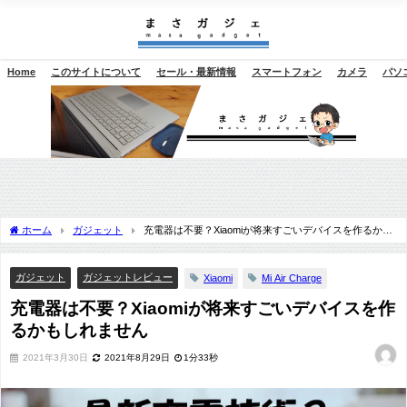
Home
このサイトについて
セール・最新情報
スマートフォン
カメラ
パソ
ホーム
ガジェット
充電器は不要？Xiaomiが将来すごいデバイスを作るかも
しれません
ガジェット
ガジェットレビュー
Xiaomi
Mi Air Charge
充電器は不要？Xiaomiが将来すごいデバイスを作
るかもしれません
2021年3月30日
2021年8月29日
1分33秒