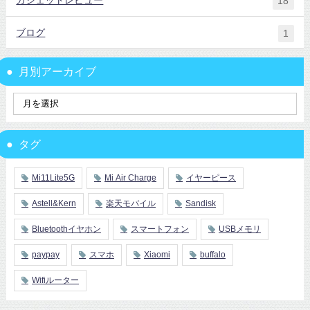
18
ブログ
1
月別アーカイブ
タグ
Mi11Lite5G
Mi Air Charge
イヤーピース
Astell&Kern
楽天モバイル
Sandisk
Bluetoothイヤホン
スマートフォン
USBメモリ
paypay
スマホ
Xiaomi
buffalo
Wifiルーター