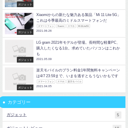
ガジェット
Xiaomiからの新たな魅力ある製品「Mi 11 Lite 5G」
これは今季最高のミドルスマートフォンだ
スマートフォン
Xiaomi
スマホ
Mi11Lite5G
2021.06.26
ガジェット
LG gram 2021年モデルが登場。長時間な軽量PC、
購入したくなる1台。求めていたパソコンはこれか
も
2021.05.09
ガジェット
楽天モバイルのプラン料金1年間無料キャンペーン
は4/7 23:59まで、いまを逃すともうないかもです
スマートフォン
スマホ
楽天モバイル
2021.04.05
ガジェット
カテゴリー
ガジェット
5
ガジェットレビュー