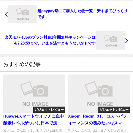
超paypay祭にて購入した物一覧！安すぎてびっくり
です。
楽天モバイルのプラン料金1年間無料キャンペーンは
4/7 23:59まで、いまを逃すともうないかもです
おすすめの記事
ガジェットレビュー
ガジェットレビュー
Huaweiスマートウォッチに血中
Xiaomi Redmi 9T、コストパフ
酸素レベルがついに日本で測れ
ォーマンスの塊みたいなスマー
るようになりました！
トフォンが発売！
皆さん。こんにちは。まさガジェ編集者
皆さん、こんにちは。まさガジェのまさ