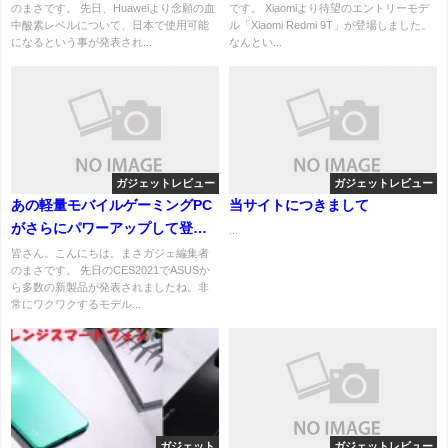
のまさです。 先日、Huaweiより念願の血
です。 Xiaomiより待望のエントリーモデ
中酸素レベルについて、日本で使用可能
ル「Xiaomi Redmi 9T」が登場しました。
になるという事が発表され...
なんとい...
ガジェットレビュー
ガジェットレビュー
あの軽量モバイルゲーミングPC
当サイトにつきまして
がさらにパワーアップして登
...
場！1.6kgの軽量ボディに
皆さん。こんにちは。まさガジェ編集者
のまさです。 先日のCES2021でASUSか
RTX3060搭載のASUS
ら多数の新製品が発表されましたね。非
「Zephyrus G14」
常にワクワクするモデル...
ガジェット
ガジェットレビュー