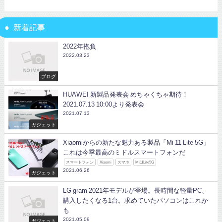
新着記事
2022年抱負
2022.03.23
ブログ
HUAWEI 新製品発表会 めちゃくちゃ期待！
2021.07.13 10:00より発表会
2021.07.13
ガジェット
Xiaomiからの新たな魅力ある製品「Mi 11 Lite 5G」
これは今季最高のミドルスマートフォンだ
スマートフォン
Xiaomi
スマホ
Mi11Lite5G
2021.06.26
ガジェット
LG gram 2021年モデルが登場。長時間な軽量PC、
購入したくなる1台。求めていたパソコンはこれか
も
2021.05.09
ガジェット